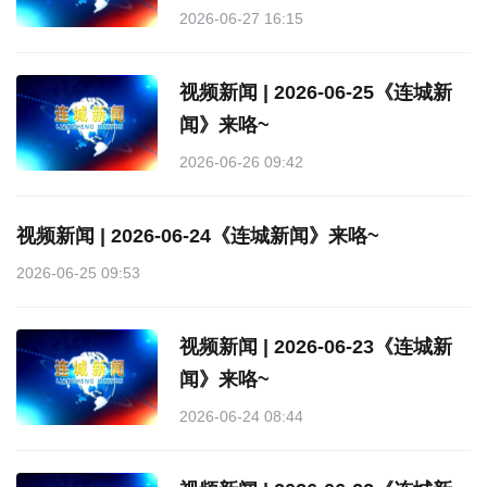
2026-06-27 16:15
视频新闻 | 2026-06-25《连城新
闻》来咯~
2026-06-26 09:42
视频新闻 | 2026-06-24《连城新闻》来咯~
2026-06-25 09:53
视频新闻 | 2026-06-23《连城新
闻》来咯~
2026-06-24 08:44