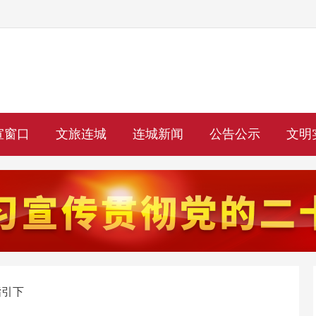
宣窗口
文旅连城
连城新闻
公告公示
文明
指引下