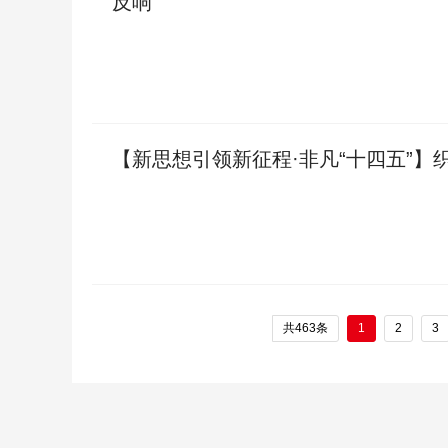
反响
【新思想引领新征程·非凡“十四五”】
共463条
1
2
3