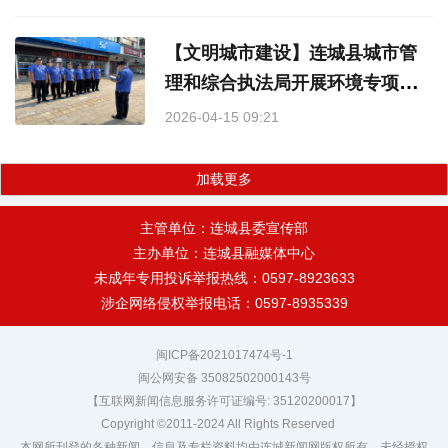
【文明城市建设】连城县城市管
理和综合执法局开展环境专项整
治行动
2026-04-15 09:21
加载更多
主管单位：连城县委宣传部
主办单位：连城县融媒体中心
未成年专用投诉举报热线：0597-8923633
涉企网络侵权举报电话：0597-8935339
闽ICP备2021017474号-1
闽公网安备 35082502000143号
【互联网新闻信息服务许可证编号: 35120200017】
Copyright ©2011-2024 All Rights Reserved
本网所刊登的各种新闻、信息及专栏资料均由连城新闻网版权所有，未经授权