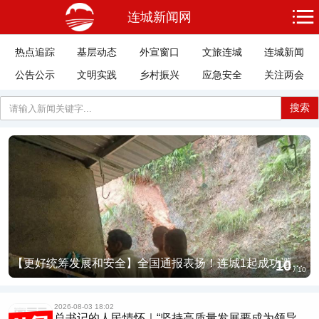
连城新闻网
热点追踪
基层动态
外宣窗口
文旅连城
连城新闻
公告公示
文明实践
乡村振兴
应急安全
关注两会
搜索
【更好统筹发展和安全】全国通报表扬！连城1起成功避险典型案例获肯定
10
2026-08-04 10:17
/
10
习近平总书记今年以来治国理政纪实丨坚定不移
推动高质量发展 努...
2026-08-03 18:02
总书记的人民情怀｜“坚持高质量发展要成为领导