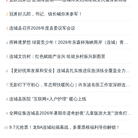
冠豸好儿郎，书记、镇长喊你来参军！
连城县召开2026年度县委议军会议
挥棒逐梦想 绿茵竞少年！2026年东森杯海峡两岸（连城）青少年棒球邀请赛战火正酣
连城文坊村：红色赋能产业兴 绘就乡村振兴新图景
【更好统筹发展和安全】连城县扎实推进应急演练全覆盖全力筑牢安全防线
无影灯下守初心，常态帮扶暖民心｜许东波名医工作室深耕连城，周末坚守护佑安康
连城县医院 “互联网+入户护理” 暖心上线
全网征集连城县2026年暑期非遗奇妙夜“儿童版游大龙”“游鱼灯”参与体验志愿者
9.7元抢票！龙BA连城站揭幕战，多重票根福利等你解锁！