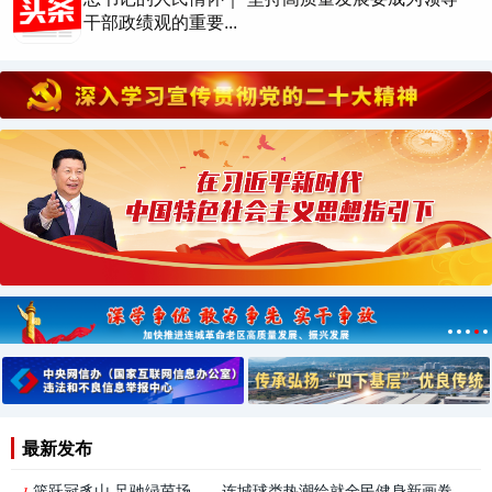
干部政绩观的重要...
2026-08-03 18:01
时政新闻眼丨“十五五”如何开好局起好步？总书
记的三句话蕴含深...
2026-08-03 18:01
一习话丨“坚持党指挥枪 建设自己的人民军队”
2026-08-03 18:00
学习进行时｜句句铿锵——总书记的强军号令
2026-08-04 10:17
习近平总书记今年以来治国理政纪实丨坚定不移
推动高质量发展 努...
最新发布
篮跃冠豸山 足驰绿茵场——连城球类热潮绘就全民健身新画卷