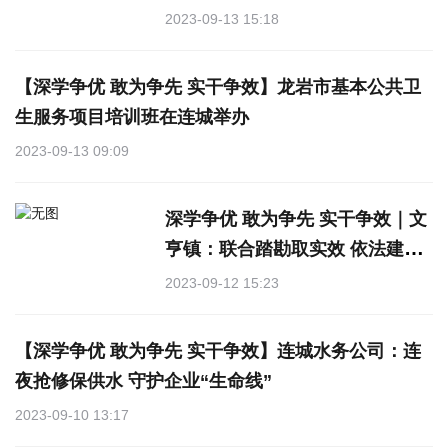
导生态环境保护目标责任书考核
2023-09-13 15:18
工作推进会及交办生态环境问题
清单
【深学争优 敢为争先 实干争效】龙岩市基本公共卫
生服务项目培训班在连城举办
2023-09-13 09:09
深学争优 敢为争先 实干争效｜文
亨镇：联合踏勘取实效 依法建房
要保障
2023-09-12 15:23
【深学争优 敢为争先 实干争效】连城水务公司：连
夜抢修保供水 守护企业“生命线”
2023-09-10 13:17