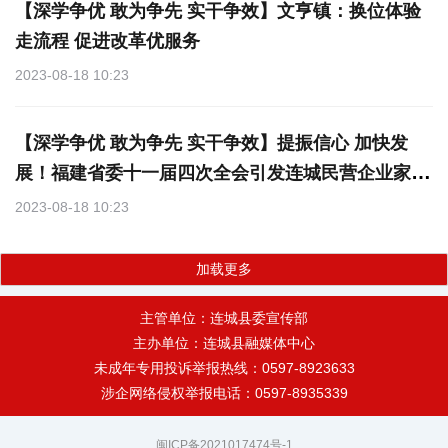
【深学争优 敢为争先 实干争效】文亨镇：换位体验
走流程 促进改革优服务
2023-08-18 10:23
【深学争优 敢为争先 实干争效】提振信心 加快发
展！福建省委十一届四次全会引发连城民营企业家热
烈反响
2023-08-18 10:23
加载更多
主管单位：连城县委宣传部
主办单位：连城县融媒体中心
未成年专用投诉举报热线：0597-8923633
涉企网络侵权举报电话：0597-8935339
闽ICP备2021017474号-1