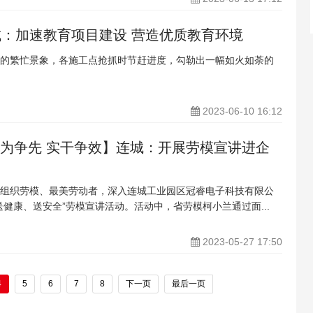
城：加速教育项目建设 营造优质教育环境
的繁忙景象，各施工点抢抓时节赶进度，勾勒出一幅如火如荼的
2023-06-10 16:12
敢为争先 实干争效】连城：开展劳模宣讲进企
组织劳模、最美劳动者，深入连城工业园区冠睿电子科技有限公
送健康、送安全”劳模宣讲活动。活动中，省劳模柯小兰通过面...
2023-05-27 17:50
4
5
6
7
8
下一页
最后一页