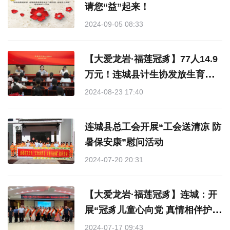
请您“益”起来！
2024-09-05 08:33
【大爱龙岩·福莲冠豸】77人14.9
万元！连城县计生协发放生育关
怀金秋助学金
2024-08-23 17:40
连城县总工会开展“工会送清凉 防
暑保安康”慰问活动
2024-07-20 20:31
【大爱龙岩·福莲冠豸】连城：开
展“冠豸儿童心向党 真情相伴护成
长”暑期关爱儿童服务行动
2024-07-17 09:43