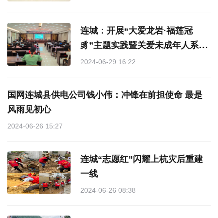
连城：开展“大爱龙岩·福莲冠
豸”主题实践暨关爱未成年人系列
志愿服务活动
2024-06-29 16:22
国网连城县供电公司钱小伟：冲锋在前担使命 最是
风雨见初心
2024-06-26 15:27
连城“志愿红”闪耀上杭灾后重建
一线
2024-06-26 08:38