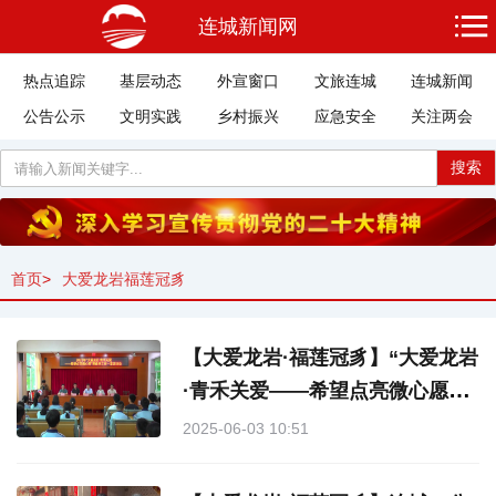
连城新闻网
热点追踪
基层动态
外宣窗口
文旅连城
连城新闻
公告公示
文明实践
乡村振兴
应急安全
关注两会
搜索
首页
>
大爱龙岩福莲冠豸
【大爱龙岩·福莲冠豸】“大爱龙岩
·青禾关爱——希望点亮微心愿”活
动走进连城
2025-06-03 10:51