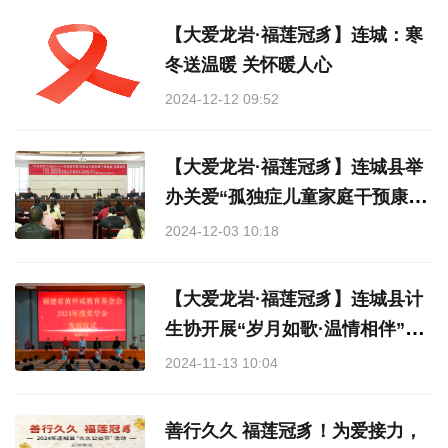
【大爱龙岩·福莲冠豸】连城：寒
冬送温暖 关怀暖人心
2024-12-12 09:52
【大爱龙岩·福莲冠豸】连城县举
办关爱“孤独症儿童家庭干预康
复”课堂活动
2024-12-03 10:18
【大爱龙岩·福莲冠豸】连城县计
生协开展“岁月如歌·温情相伴”集
体庆生活动
2024-11-13 10:04
善行久久 福莲冠豸！为爱接力，