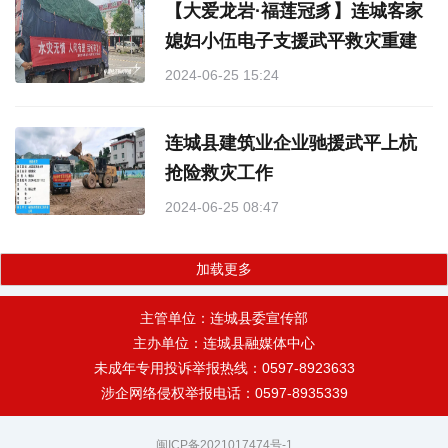
【大爱龙岩·福莲冠豸】连城客家
媳妇小伍电子支援武平救灾重建
2024-06-25 15:24
连城县建筑业企业驰援武平上杭
抢险救灾工作
2024-06-25 08:47
加载更多
主管单位：连城县委宣传部
主办单位：连城县融媒体中心
未成年专用投诉举报热线：0597-8923633
涉企网络侵权举报电话：0597-8935339
闽ICP备2021017474号-1