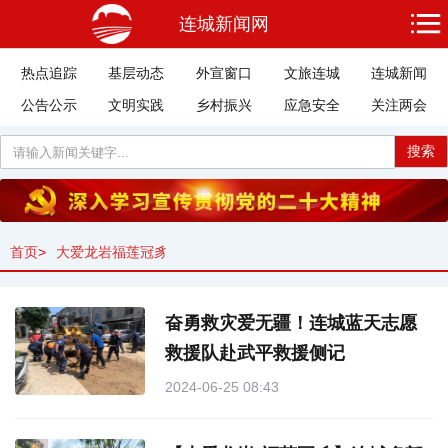
连城新闻网
热点追踪
基层动态
外宣窗口
文旅连城
连城新闻
公告公示
文明实践
乡村振兴
应急安全
关注两会
搜索
首页
>
大爱龙岩福莲冠豸
奋勇救灾爱无疆！连城蓝天志愿
救援队赴武平救援侧记
2024-06-25 08:43