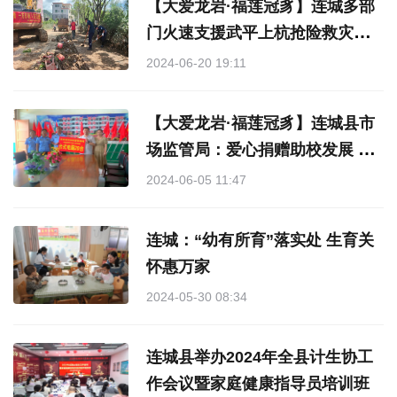
【大爱龙岩·福莲冠豸】连城多部
门火速支援武平上杭抢险救灾工
作
2024-06-20 19:11
【大爱龙岩·福莲冠豸】连城县市
场监管局：爱心捐赠助校发展 暖
心服务伴“童”前行
2024-06-05 11:47
连城：“幼有所育”落实处 生育关
怀惠万家
2024-05-30 08:34
连城县举办2024年全县计生协工
作会议暨家庭健康指导员培训班