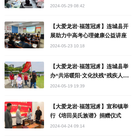
2024-05-29 08:42
【大爱龙岩·福莲冠豸】连城县开
展助力中高考心理健康公益讲座
2024-05-23 10:18
【大爱龙岩·福莲冠豸】连城县举
办“共浴暖阳·文化扶残”残疾人文
化进家庭“五个一”活动
2024-05-19 19:39
【大爱龙岩·福莲冠豸】宣和镇举
行《培田吴氏族谱》捐赠仪式
2024-04-24 09:14