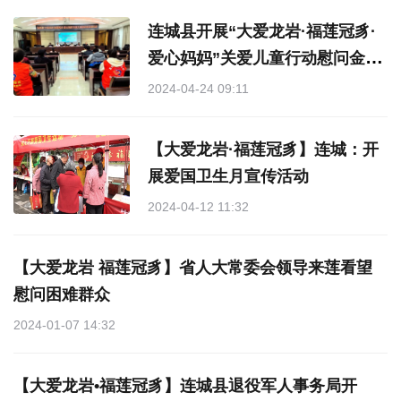
连城县开展“大爱龙岩·福莲冠豸·
爱心妈妈”关爱儿童行动慰问金集
中发放仪式
2024-04-24 09:11
【大爱龙岩·福莲冠豸】连城：开
展爱国卫生月宣传活动
2024-04-12 11:32
【大爱龙岩 福莲冠豸】省人大常委会领导来莲看望
慰问困难群众
2024-01-07 14:32
【大爱龙岩•福莲冠豸】连城县退役军人事务局开