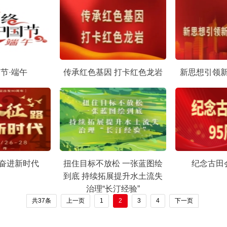
节·端午
传承红色基因 打卡红色龙岩
新思想引领
 奋进新时代
扭住目标不放松 一张蓝图绘
纪念古田
到底 持续拓展提升水土流失
治理“长汀经验”
共37条
上一页
1
2
3
4
下一页