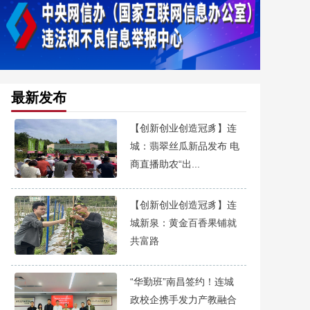
最新发布
【创新创业创造冠豸】连
城：翡翠丝瓜新品发布 电
商直播助农“出...
【创新创业创造冠豸】连
城新泉：黄金百香果铺就
共富路
“华勤班”南昌签约！连城
政校企携手发力产教融合