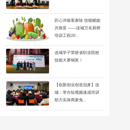
匠心淬炼客家味 技能赋能
共致富 ——连城万名厨师
培训工程20...
连城学子荣获省职业院校
技能大赛铜奖！
【创新创业创造冠豸】连
城：举办短视频速成培训
助力实体商家免...