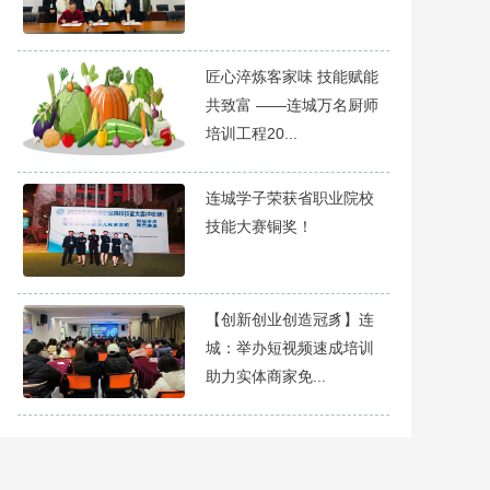
匠心淬炼客家味 技能赋能
共致富 ——连城万名厨师
培训工程20...
连城学子荣获省职业院校
技能大赛铜奖！
【创新创业创造冠豸】连
城：举办短视频速成培训
助力实体商家免...