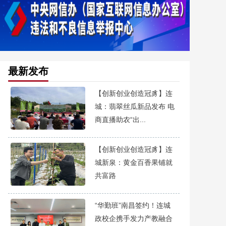
最新发布
【创新创业创造冠豸】连
城：翡翠丝瓜新品发布 电
商直播助农“出...
【创新创业创造冠豸】连
城新泉：黄金百香果铺就
共富路
“华勤班”南昌签约！连城
政校企携手发力产教融合